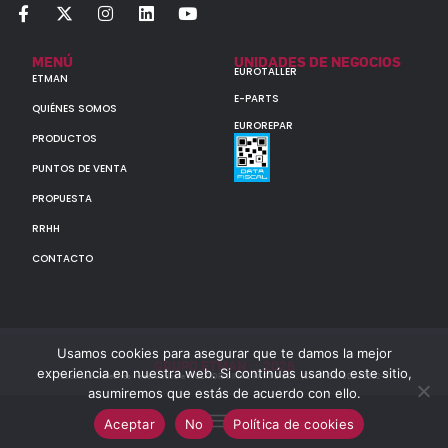
MENÚ
UNIDADES DE NEGOCIOS
EUROTALLER
ETMAN
E-PARTS
QUIÉNES SOMOS
EUROREPAR
PRODUCTOS
PUNTOS DE VENTA
PROPUESTA
RRHH
CONTACTO
Usamos cookies para asegurar que te damos la mejor
GRUPO ETMAN : : 2026
experiencia en nuestra web. Si continúas usando este sitio,
Todos los derechos reservados a MULTIORIGINAL PARTS S.A. (CUIT: 30-60142852-7)
asumiremos que estás de acuerdo con ello.
Aceptar
No
Política de cookies