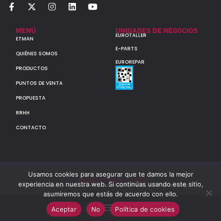
MENÚ
UNIDADES DE NEGOCIOS
EUROTALLER
ETMAN
E-PARTS
QUIÉNES SOMOS
EUROREPAR
PRODUCTOS
PUNTOS DE VENTA
PROPUESTA
RRHH
CONTACTO
Usamos cookies para asegurar que te damos la mejor
GRUPO ETMAN : : 2026
experiencia en nuestra web. Si continúas usando este sitio,
Todos los derechos reservados a MULTIORIGINAL PARTS S.A. (CUIT: 30-60142852-7)
asumiremos que estás de acuerdo con ello.
Aceptar
No
Política de cookies