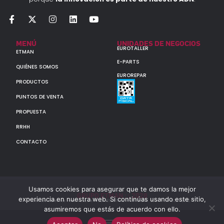
MENÚ
UNIDADES DE NEGOCIOS
EUROTALLER
ETMAN
E-PARTS
QUIÉNES SOMOS
EUROREPAR
PRODUCTOS
PUNTOS DE VENTA
PROPUESTA
RRHH
CONTACTO
Usamos cookies para asegurar que te damos la mejor
GRUPO ETMAN : : 2026
experiencia en nuestra web. Si continúas usando este sitio,
Todos los derechos reservados a MULTIORIGINAL PARTS S.A. (CUIT: 30-60142852-7)
asumiremos que estás de acuerdo con ello.