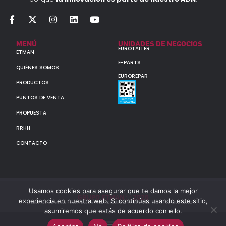
MENÚ
UNIDADES DE NEGOCIOS
EUROTALLER
ETMAN
E-PARTS
QUIÉNES SOMOS
EUROREPAR
PRODUCTOS
PUNTOS DE VENTA
PROPUESTA
RRHH
CONTACTO
Usamos cookies para asegurar que te damos la mejor
GRUPO ETMAN : : 2026
experiencia en nuestra web. Si continúas usando este sitio,
Todos los derechos reservados a MULTIORIGINAL PARTS S.A. (CUIT: 30-60142852-7)
asumiremos que estás de acuerdo con ello.