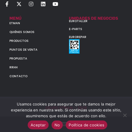
MENÚ
UNIDADES DE NEGOCIOS
EUROTALLER
ETMAN
E-PARTS
QUIÉNES SOMOS
EUROREPAR
PRODUCTOS
PUNTOS DE VENTA
PROPUESTA
RRHH
CONTACTO
Usamos cookies para asegurar que te damos la mejor
GRUPO ETMAN : : 2026
experiencia en nuestra web. Si continúas usando este sitio,
Todos los derechos reservados a MULTIORIGINAL PARTS S.A. (CUIT: 30-60142852-7)
asumiremos que estás de acuerdo con ello.
Aceptar
No
Política de cookies