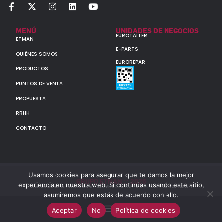
MENÚ
UNIDADES DE NEGOCIOS
EUROTALLER
ETMAN
E-PARTS
QUIÉNES SOMOS
EUROREPAR
PRODUCTOS
PUNTOS DE VENTA
PROPUESTA
RRHH
CONTACTO
Usamos cookies para asegurar que te damos la mejor
GRUPO ETMAN : : 2026
experiencia en nuestra web. Si continúas usando este sitio,
Todos los derechos reservados a MULTIORIGINAL PARTS S.A. (CUIT: 30-60142852-7)
asumiremos que estás de acuerdo con ello.
Aceptar
No
Política de cookies