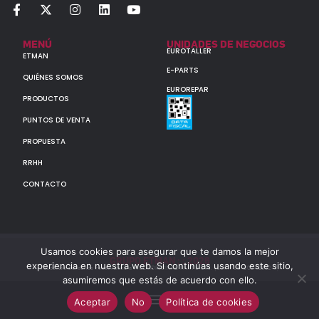
MENÚ
UNIDADES DE NEGOCIOS
EUROTALLER
ETMAN
E-PARTS
QUIÉNES SOMOS
EUROREPAR
PRODUCTOS
PUNTOS DE VENTA
PROPUESTA
RRHH
CONTACTO
Usamos cookies para asegurar que te damos la mejor
GRUPO ETMAN : : 2026
experiencia en nuestra web. Si continúas usando este sitio,
Todos los derechos reservados a MULTIORIGINAL PARTS S.A. (CUIT: 30-60142852-7)
asumiremos que estás de acuerdo con ello.
Aceptar
No
Política de cookies