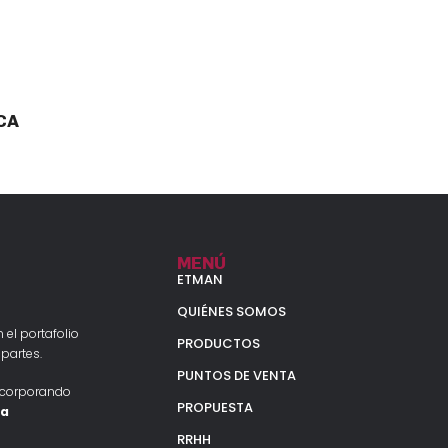
CA
MENÚ
ETMAN
QUIÉNES SOMOS
 el portafolio
PRODUCTOS
partes.
PUNTOS DE VENTA
ncorporando
PROPUESTA
la
RRHH