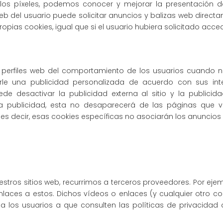
 los píxeles, podemos conocer y mejorar la presentación 
 del usuario puede solicitar anuncios y balizas web directam
ropias cookies, igual que si el usuario hubiera solicitado acc
r perfiles web del comportamiento de los usuarios cuando n
e una publicidad personalizada de acuerdo con sus inte
ede desactivar la publicidad externa al sitio y la publici
 la publicidad, esta no desaparecerá de las páginas que v
es decir, esas cookies específicas no asociarán los anuncios 
estros sitios web, recurrimos a terceros proveedores. Por ejem
aces a estos. Dichos vídeos o enlaces (y cualquier otro co
 a los usuarios a que consulten las políticas de privacidad