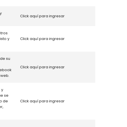
y
Click aquí para ingresar
stros
sto y
Click aquí para ingresar
 de su
Click aquí para ingresar
cebook
 web.
 y
ue se
do de
Click aquí para ingresar
r,