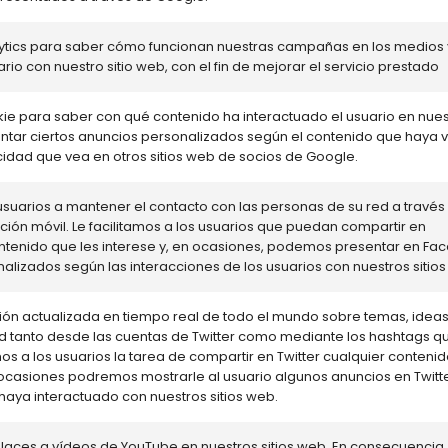
lytics para saber cómo funcionan nuestras campañas en los medios 
rio con nuestro sitio web, con el fin de mejorar el servicio prestado
okie para saber con qué contenido ha interactuado el usuario en nue
entar ciertos anuncios personalizados según el contenido que haya vi
cidad que vea en otros sitios web de socios de Google.
suarios a mantener el contacto con las personas de su red a través
ación móvil. Le facilitamos a los usuarios que puedan compartir en
ntenido que les interese y, en ocasiones, podemos presentar en Fa
alizados según las interacciones de los usuarios con nuestros sitios
ción actualizada en tiempo real de todo el mundo sobre temas, ideas
d tanto desde las cuentas de Twitter como mediante los hashtags q
mos a los usuarios la tarea de compartir en Twitter cualquier conteni
n ocasiones podremos mostrarle al usuario algunos anuncios en Twitte
haya interactuado con nuestros sitios web.
laces a vídeos de YouTube en nuestros sitios web. En consecuencia,