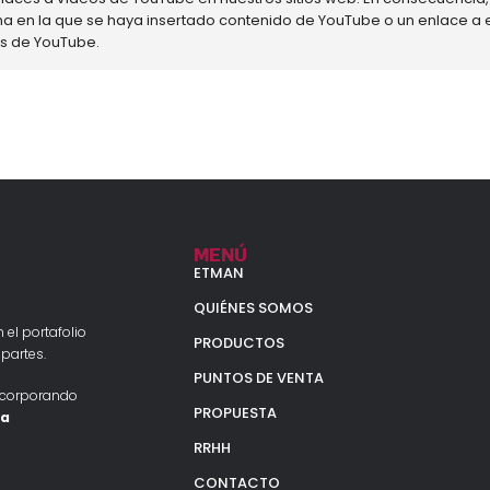
na en la que se haya insertado contenido de YouTube o un enlace a e
es de YouTube.
MENÚ
ETMAN
QUIÉNES SOMOS
 el portafolio
PRODUCTOS
partes.
PUNTOS DE VENTA
ncorporando
PROPUESTA
la
RRHH
CONTACTO