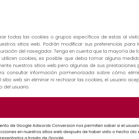
ar todas las cookies o grupos específicos de estas al visita
estros sitios web. Podrán modificar sus preferencias para 
guración del navegador. Tenga en cuenta que la mayoría de 
 utilicen cookies, es posible que deba tomar alguna medida 
almente nuestros sitios web pero algunas de sus prestacione
a consultar información pormenorizada sobre cómo elimi
 el sitio web sin eliminar ni rechazar las cookies, el usuari
o del usuario.
ento de Google Adwords Conversion nos permiten saber si el usuari
cciones en nuestros sitios web después de haber visto o hecho clic
resentados a través de Google.