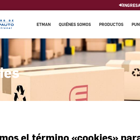
INGRES
ETMAN
QUIÉNES SOMOS
PRODUCTOS
PUN
ies
zamos el término «cookies» para