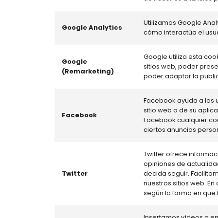
Utilizamos Google Ana
Google Analytics
cómo interactúa el usua
Google utiliza esta co
Google
sitios web, poder pres
(Remarketing)
poder adaptar la publi
Facebook ayuda a los u
sitio web o de su aplic
Facebook
Facebook cualquier co
ciertos anuncios person
Twitter ofrece informa
opiniones de actualida
Twitter
decida seguir. Facilita
nuestros sitios web. E
según la forma en que 
Insertamos vídeos o en