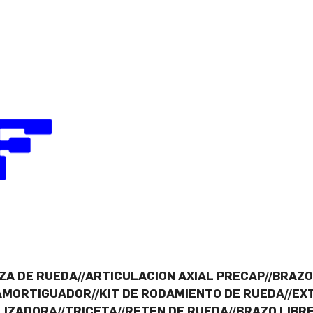
ZA DE RUEDA//ARTICULACION AXIAL PRECAP//BRAZ
AMORTIGUADOR//KIT DE RODAMIENTO DE RUEDA//EX
LIZADORA//TRICETA//RETEN DE RUEDA//BRAZO LIBRE