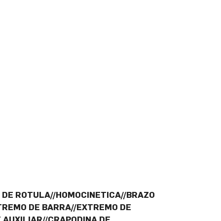
O DE ROTULA//HOMOCINETICA//BRAZO
TREMO DE BARRA//EXTREMO DE
 AUXILIAR//CRAPODINA DE