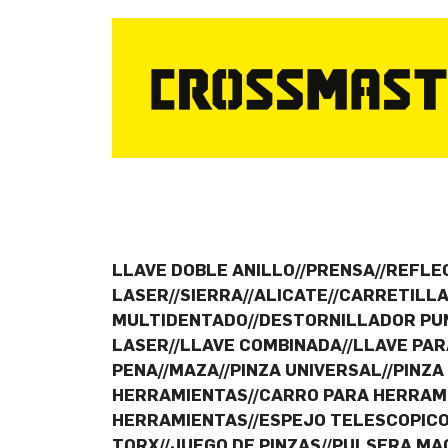
LLAVE DOBLE ANILLO//PRENSA//REFLE
LASER//SIERRA//ALICATE//CARRETILL
MULTIDENTADO//DESTORNILLADOR PUN
LASER//LLAVE COMBINADA//LLAVE PA
PENA//MAZA//PINZA UNIVERSAL//PINZA
HERRAMIENTAS//CARRO PARA HERRAMIE
HERRAMIENTAS//ESPEJO TELESCOPICO/
TORX//JUEGO DE PINZAS//PULSERA M