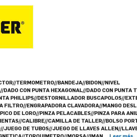
CTOR//TERMOMETRO//BANDEJA//BIDON//NIVEL
A//DADO CON PUNTA HEXAGONAL//DADO CON PUNTA 
TA PHILLIPS//DESTORNILLADOR BUSCAPOLOS//EXTE
RA FILTRO//ENGRAPADORA CLAVADORA//MANGO DESL
 PICO DE LORO//PINZA PELACABLES//PINZA PARA AN
NTAS//CALIBRE//CAMILLA DE TALLER//BOLSO PORT
/JUEGO DE TUBOS//JUEGO DE LLAVES ALLEN//LLAV
AGNETICA//TORQUIMETRO//MORSA//IMAN …
Leer más