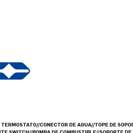
E TERMOSTATO//CONECTOR DE AGUA//TOPE DE SOPO
ITE SWITCH//BOMBA DE COMBUSTIBLE//SOPORTE DE