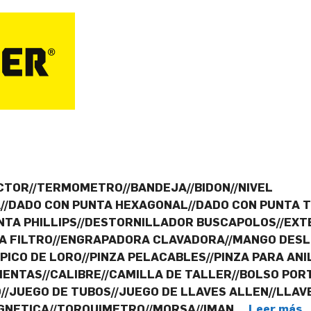
CTOR//TERMOMETRO//BANDEJA//BIDON//NIVEL
A//DADO CON PUNTA HEXAGONAL//DADO CON PUNTA 
TA PHILLIPS//DESTORNILLADOR BUSCAPOLOS//EXTE
RA FILTRO//ENGRAPADORA CLAVADORA//MANGO DESL
 PICO DE LORO//PINZA PELACABLES//PINZA PARA AN
NTAS//CALIBRE//CAMILLA DE TALLER//BOLSO PORT
/JUEGO DE TUBOS//JUEGO DE LLAVES ALLEN//LLAV
AGNETICA//TORQUIMETRO//MORSA//IMAN …
Leer más