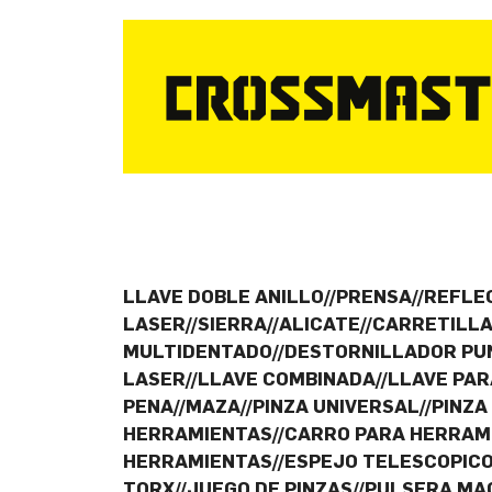
LLAVE DOBLE ANILLO//PRENSA//REFLE
LASER//SIERRA//ALICATE//CARRETILL
MULTIDENTADO//DESTORNILLADOR PUN
LASER//LLAVE COMBINADA//LLAVE PA
PENA//MAZA//PINZA UNIVERSAL//PINZA
HERRAMIENTAS//CARRO PARA HERRAMIE
HERRAMIENTAS//ESPEJO TELESCOPICO/
TORX//JUEGO DE PINZAS//PULSERA M