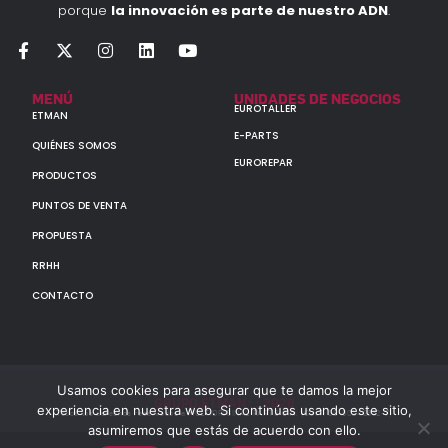
porque
la innovación es parte de nuestro ADN
.
MENÚ
UNIDADES DE NEGOCIOS
EUROTALLER
ETMAN
E-PARTS
QUIÉNES SOMOS
EUROREPAR
PRODUCTOS
PUNTOS DE VENTA
PROPUESTA
RRHH
CONTACTO
Usamos cookies para asegurar que te damos la mejor
GRUPO ETMAN : : 2026
experiencia en nuestra web. Si continúas usando este sitio,
Todos los derechos reservados a MULTIORIGINAL PARTS S.A. (CUIT: 30-60142852-7)
asumiremos que estás de acuerdo con ello.