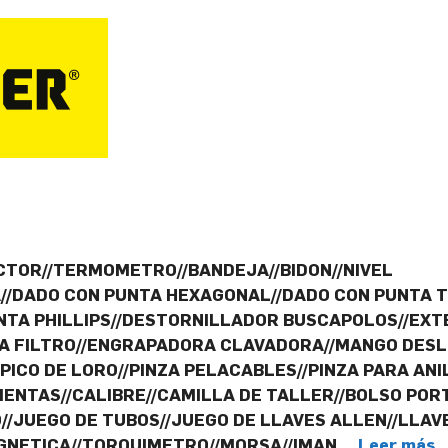
CTOR//TERMOMETRO//BANDEJA//BIDON//NIVEL
A//DADO CON PUNTA HEXAGONAL//DADO CON PUNTA 
TA PHILLIPS//DESTORNILLADOR BUSCAPOLOS//EXTE
RA FILTRO//ENGRAPADORA CLAVADORA//MANGO DESL
 PICO DE LORO//PINZA PELACABLES//PINZA PARA AN
NTAS//CALIBRE//CAMILLA DE TALLER//BOLSO PORT
/JUEGO DE TUBOS//JUEGO DE LLAVES ALLEN//LLAV
AGNETICA//TORQUIMETRO//MORSA//IMAN …
Leer más