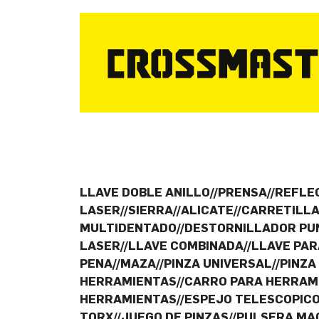
LLAVE DOBLE ANILLO//PRENSA//REFLE
LASER//SIERRA//ALICATE//CARRETILL
MULTIDENTADO//DESTORNILLADOR PUN
LASER//LLAVE COMBINADA//LLAVE PA
PENA//MAZA//PINZA UNIVERSAL//PINZA
HERRAMIENTAS//CARRO PARA HERRAMIE
HERRAMIENTAS//ESPEJO TELESCOPICO/
TORX//JUEGO DE PINZAS//PULSERA M