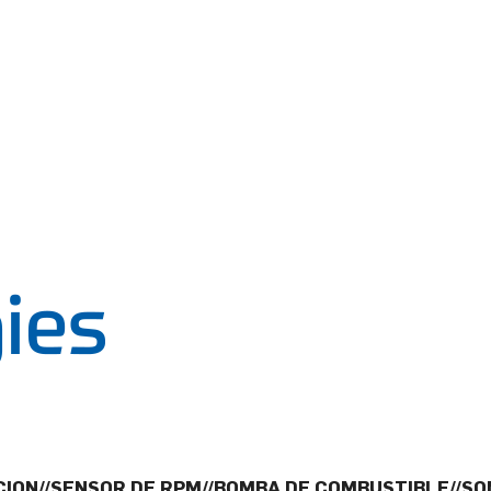
CION//SENSOR DE RPM//BOMBA DE COMBUSTIBLE//S