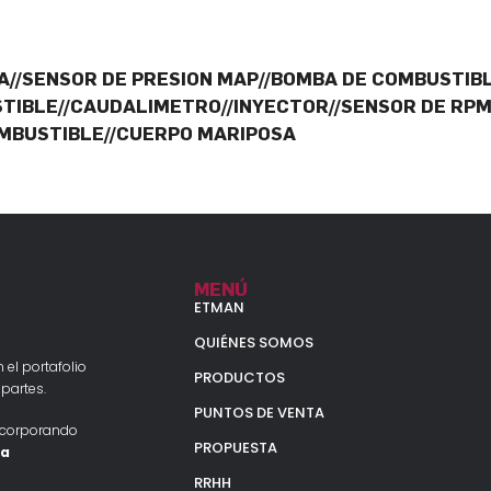
A//SENSOR DE PRESION MAP//BOMBA DE COMBUSTIB
STIBLE//CAUDALIMETRO//INYECTOR//SENSOR DE RPM
MBUSTIBLE//CUERPO MARIPOSA
MENÚ
ETMAN
QUIÉNES SOMOS
 el portafolio
PRODUCTOS
partes.
PUNTOS DE VENTA
ncorporando
PROPUESTA
la
RRHH