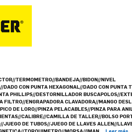
CTOR//TERMOMETRO//BANDEJA//BIDON//NIVEL
A//DADO CON PUNTA HEXAGONAL//DADO CON PUNTA 
TA PHILLIPS//DESTORNILLADOR BUSCAPOLOS//EXTE
RA FILTRO//ENGRAPADORA CLAVADORA//MANGO DESL
 PICO DE LORO//PINZA PELACABLES//PINZA PARA AN
NTAS//CALIBRE//CAMILLA DE TALLER//BOLSO PORT
/JUEGO DE TUBOS//JUEGO DE LLAVES ALLEN//LLAV
AGNETICA//TORQUIMETRO//MORSA//IMAN …
Leer más