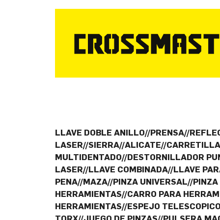
LLAVE DOBLE ANILLO//PRENSA//REFLE
LASER//SIERRA//ALICATE//CARRETILL
MULTIDENTADO//DESTORNILLADOR PUN
LASER//LLAVE COMBINADA//LLAVE PA
PENA//MAZA//PINZA UNIVERSAL//PINZA
HERRAMIENTAS//CARRO PARA HERRAMIE
HERRAMIENTAS//ESPEJO TELESCOPICO/
TORX//JUEGO DE PINZAS//PULSERA M