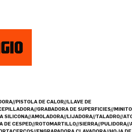
ORA//PISTOLA DE CALOR//LLAVE DE
EPILLADORA//GRABADORA DE SUPERFICIES//MINITO
A SILICONA//AMOLADORA//LIJADORA//TALADRO//AT
 DE CESPED//ROTOMARTILLO//SIERRA//PULIDORA//
CORTACERCOS//ENGRAPADORA CLAVADORA//HOJA DE S