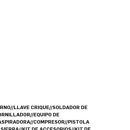
RNO//LLAVE CRIQUE//SOLDADOR DE
ORNILLADOR//EQUIPO DE
ASPIRADORA//COMPRESOR//PISTOLA
IERRA//KIT DE ACCESORIOS//KIT DE