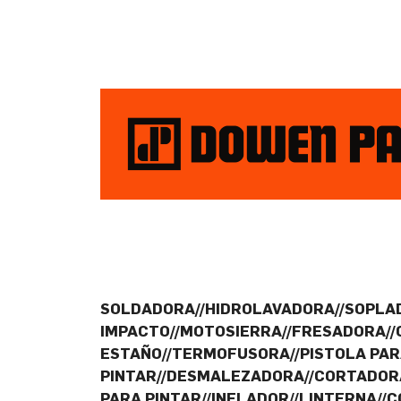
SOLDADORA//HIDROLAVADORA//SOPLAD
IMPACTO//MOTOSIERRA//FRESADORA//C
ESTAÑO//TERMOFUSORA//PISTOLA PAR
PINTAR//DESMALEZADORA//CORTADORA
PARA PINTAR//INFLADOR//LINTERNA//