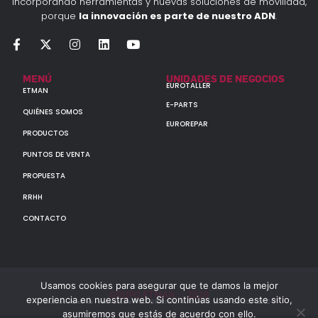
incorporando herramientas y nuevas soluciones de movilidad,
porque
la innovación es parte de nuestro ADN
.
MENÚ
UNIDADES DE NEGOCIOS
EUROTALLER
ETMAN
E-PARTS
QUIÉNES SOMOS
EUROREPAR
PRODUCTOS
PUNTOS DE VENTA
PROPUESTA
RRHH
CONTACTO
Usamos cookies para asegurar que te damos la mejor
GRUPO ETMAN : : 2026
experiencia en nuestra web. Si continúas usando este sitio,
Todos los derechos reservados a MULTIORIGINAL PARTS S.A. (CUIT: 30-60142852-7)
asumiremos que estás de acuerdo con ello.