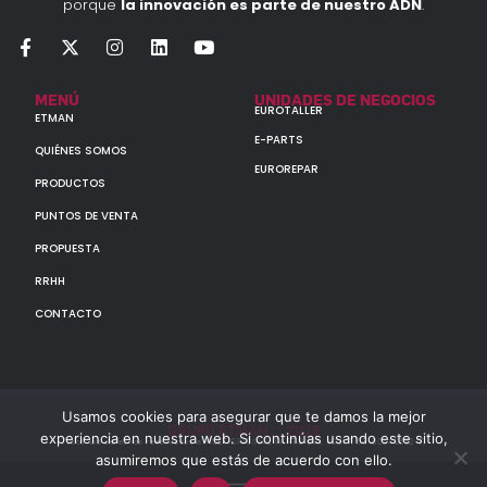
porque
la innovación es parte de nuestro ADN
.
MENÚ
UNIDADES DE NEGOCIOS
EUROTALLER
ETMAN
E-PARTS
QUIÉNES SOMOS
EUROREPAR
PRODUCTOS
PUNTOS DE VENTA
PROPUESTA
RRHH
CONTACTO
Usamos cookies para asegurar que te damos la mejor
GRUPO ETMAN : : 2026
experiencia en nuestra web. Si continúas usando este sitio,
Todos los derechos reservados a MULTIORIGINAL PARTS S.A. (CUIT: 30-60142852-7)
asumiremos que estás de acuerdo con ello.