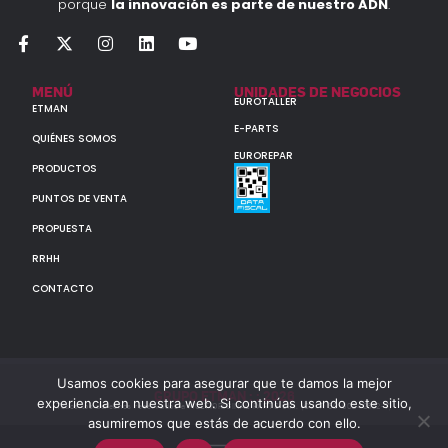
porque
la innovación es parte de nuestro ADN
.
MENÚ
UNIDADES DE NEGOCIOS
EUROTALLER
ETMAN
E-PARTS
QUIÉNES SOMOS
EUROREPAR
PRODUCTOS
PUNTOS DE VENTA
PROPUESTA
RRHH
CONTACTO
Usamos cookies para asegurar que te damos la mejor
GRUPO ETMAN : : 2026
experiencia en nuestra web. Si continúas usando este sitio,
Todos los derechos reservados a MULTIORIGINAL PARTS S.A. (CUIT: 30-60142852-7)
asumiremos que estás de acuerdo con ello.