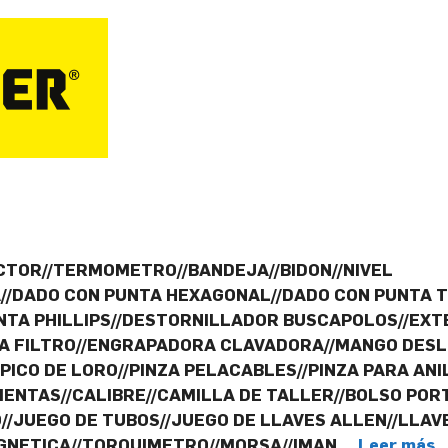
CTOR//TERMOMETRO//BANDEJA//BIDON//NIVEL
A//DADO CON PUNTA HEXAGONAL//DADO CON PUNTA 
TA PHILLIPS//DESTORNILLADOR BUSCAPOLOS//EXTE
RA FILTRO//ENGRAPADORA CLAVADORA//MANGO DESL
 PICO DE LORO//PINZA PELACABLES//PINZA PARA AN
NTAS//CALIBRE//CAMILLA DE TALLER//BOLSO PORT
/JUEGO DE TUBOS//JUEGO DE LLAVES ALLEN//LLAV
AGNETICA//TORQUIMETRO//MORSA//IMAN …
Leer más