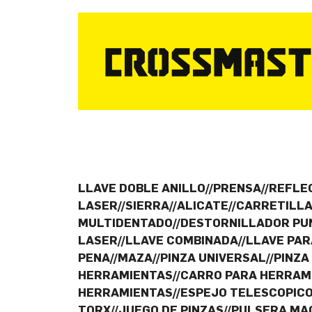
LLAVE DOBLE ANILLO//PRENSA//REFLE
LASER//SIERRA//ALICATE//CARRETILL
MULTIDENTADO//DESTORNILLADOR PUN
LASER//LLAVE COMBINADA//LLAVE PA
PENA//MAZA//PINZA UNIVERSAL//PINZA
HERRAMIENTAS//CARRO PARA HERRAMIE
HERRAMIENTAS//ESPEJO TELESCOPICO/
TORX//JUEGO DE PINZAS//PULSERA M