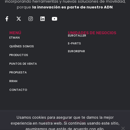
incorporando herramientas y nuevas soluciones de movilidad,
porque
la innovación es parte de nuestro ADN
.
MENÚ
UNIDADES DE NEGOCIOS
EUROTALLER
ETMAN
E-PARTS
QUIÉNES SOMOS
EUROREPAR
PRODUCTOS
PUNTOS DE VENTA
PROPUESTA
RRHH
CONTACTO
Usamos cookies para asegurar que te damos la mejor
GRUPO ETMAN : : 2026
experiencia en nuestra web. Si continúas usando este sitio,
Todos los derechos reservados a MULTIORIGINAL PARTS S.A. (CUIT: 30-60142852-7)
asumiremos que estás de acuerdo con ello.