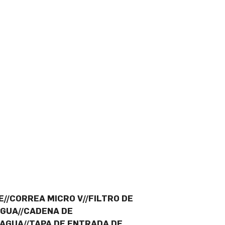
E//CORREA MICRO V//FILTRO DE
AGUA//CADENA DE
 AGUA//TAPA DE ENTRADA DE