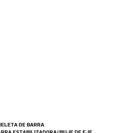
BIELETA DE BARRA
ARRA ESTABILIZADORA//BUJE DE EJE