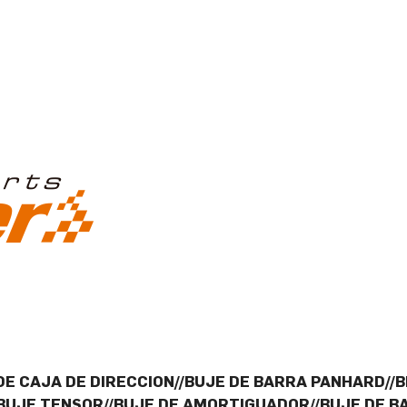
DE CAJA DE DIRECCION//BUJE DE BARRA PANHARD//
/BUJE TENSOR//BUJE DE AMORTIGUADOR//BUJE DE B