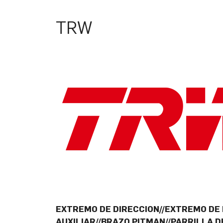
TRW
EXTREMO DE DIRECCION//EXTREMO DE
AUXILIAR//BRAZO PITMAN//PARRILLA D